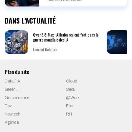
DANS L'ACTUALITÉ
Qwen3.8-Max : Alibaba revient fort dans la
guerre mondiale des IA
Laurent Delattre
Plan du site
Data / IA
Cloud
Green IT
Secu
Gouvernance
@Work
Dev
Eco
Newtech
RH
Agenda