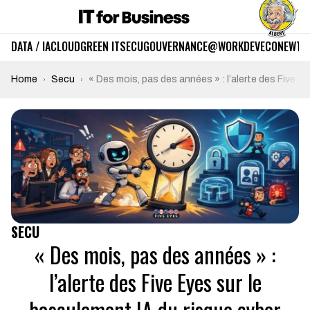
DATA / IA
CLOUD
GREEN IT
SECU
GOUVERNANCE
@WORK
DEV
ECO
NEWTE
Home
Secu
« Des mois, pas des années » : l’alerte des Five E
SECU
« Des mois, pas des années » :
l’alerte des Five Eyes sur le
basculement IA du risque cyber