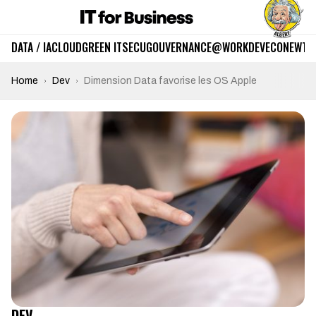
DATA / IA
CLOUD
GREEN IT
SECU
GOUVERNANCE
@WORK
DEV
ECO
NEWTE
Home
Dev
Dimension Data favorise les OS Apple
DEV