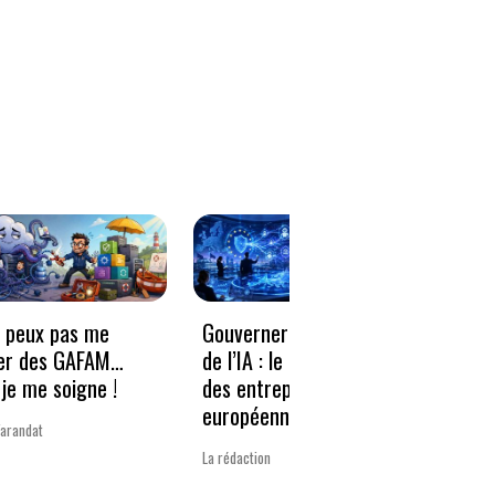
e peux pas me
Gouverner à la vitesse
Qwen3
er des GAFAM…
de l’IA : le nouveau défi
revie
je me soigne !
des entreprises
guerr
européennes
Varandat
Laurent 
La rédaction