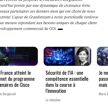
ours efforcé de proposer les meilleures intégrations
jourd’hui portée par une dynamique de croissance forte,
veaux partenaires ces derniers mois qui ont choisi de nous
ctivité. L’ajout de Grandstream à notre portefeuille renforce
s sur mesure répondant aux besoins uniques de chaque client
 développement commercial de GCS.
France atteint le
Sécurité de l’IA : une
Je n
met du programme
compétence essentielle
pass
enaires de Cisco
dans la course à
mais 
l’innovation
ic Bergonzoli
Marie 
La rédaction