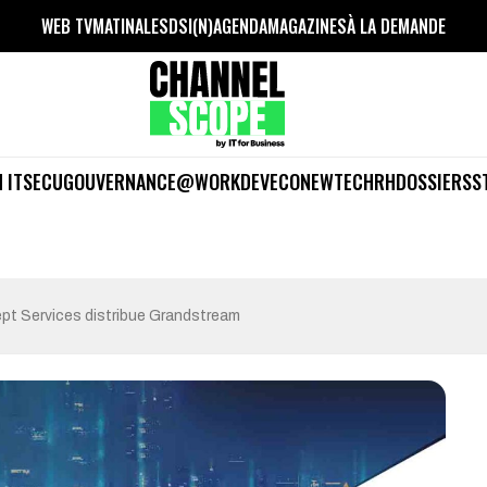
WEB TV
MATINALES
DSI(N)
AGENDA
MAGAZINES
À LA DEMANDE
 IT
SECU
GOUVERNANCE
@WORK
DEV
ECO
NEWTECH
RH
DOSSIERS
S
pt Services distribue Grandstream