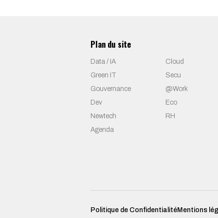
Plan du site
Data / IA
Cloud
Green IT
Secu
Gouvernance
@Work
Dev
Eco
Newtech
RH
Agenda
Politique de Confidentialité
Mentions lé