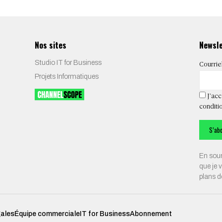
Nos sites
Newsl
Studio IT for Business
Courrie
Projets Informatiques
J’acc
conditio
En soum
que je 
plans 
gales
Équipe commerciale
IT for Business
Abonnement