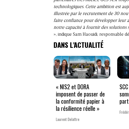
partenaires très fidèles, GCS s’est touj
technologiques. Cette ambition est au
illustrée par le recrutement de 30 nou
faire confiance pour développer leur a
notre capacité à fournir des solution
», indique Sam Haouidi, responsable
DANS L'ACTUALITÉ
« NIS2 et DORA
SCC 
imposent de passer de
som
la conformité papier à
part
la résilience réelle »
Frédér
Laurent Delattre