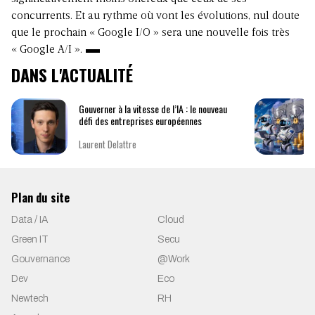
concurrents. Et au rythme où vont les évolutions, nul doute
que le prochain « Google I/O » sera une nouvelle fois très
« Google A/I ».
DANS L'ACTUALITÉ
Gouverner à la vitesse de l’IA : le nouveau
défi des entreprises européennes
Laurent Delattre
Plan du site
Data / IA
Cloud
Green IT
Secu
Gouvernance
@Work
Dev
Eco
Newtech
RH