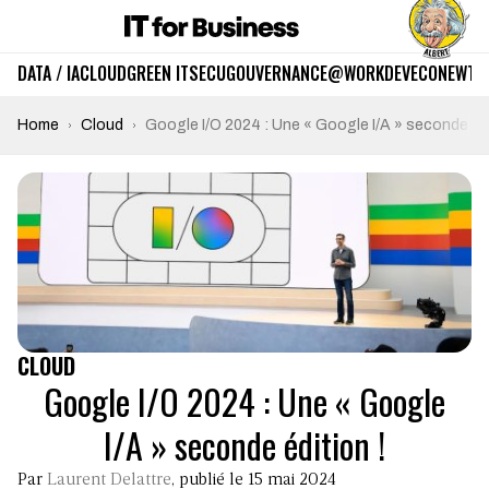
DATA / IA
CLOUD
GREEN IT
SECU
GOUVERNANCE
@WORK
DEV
ECO
NEWTE
Home
Cloud
Google I/O 2024 : Une « Google I/A » seconde édi
CLOUD
Google I/O 2024 : Une « Google
I/A » seconde édition !
Par
Laurent Delattre
, publié le 15 mai 2024