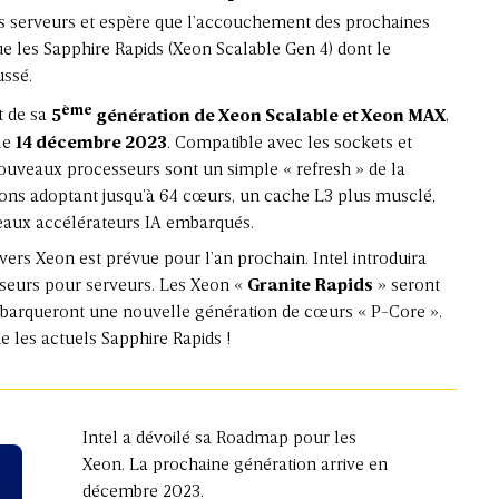
es serveurs et espère que l’accouchement des prochaines
 les Sapphire Rapids (Xeon Scalable Gen 4) dont le
ussé.
ème
t de sa
5
génération de Xeon Scalable et Xeon MAX
,
 le
14 décembre 2023
. Compatible avec les sockets et
nouveaux processeurs sont un simple « refresh » de la
sons adoptant jusqu’à 64 cœurs, un cache L3 plus musclé,
eaux accélérateurs IA embarqués.
ivers Xeon est prévue pour l’an prochain. Intel introduira
seurs pour serveurs. Les Xeon «
Granite Rapids
» seront
mbarqueront une nouvelle génération de cœurs « P-Core ».
ue les actuels Sapphire Rapids !
Intel a dévoilé sa Roadmap pour les
Xeon. La prochaine génération arrive en
décembre 2023.