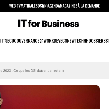
WEB TV
MATINALES
DSI(N)
AGENDA
MAGAZINES
À LA DEMANDE
 IT
SECU
GOUVERNANCE
@WORK
DEV
ECO
NEWTECH
RH
DOSSIERS
S
s 2023 : Ce que les DSI doivent en retenir