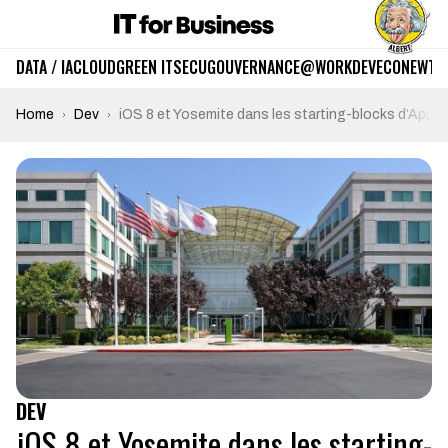
DATA / IA
CLOUD
GREEN IT
SECU
GOUVERNANCE
@WORK
DEV
ECO
NEWTE
Home
Dev
iOS 8 et Yosemite dans les starting-blocks d’Apple
DEV
iOS 8 et Yosemite dans les starting-