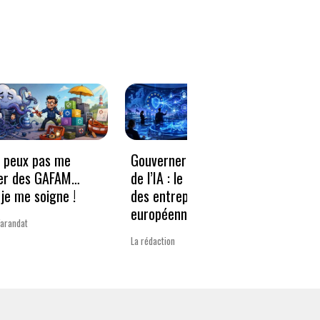
e peux pas me
Gouverner à la vitesse
Qwen3
er des GAFAM…
de l’IA : le nouveau défi
revie
je me soigne !
des entreprises
guerr
européennes
Varandat
Laurent 
La rédaction