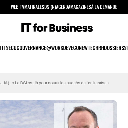
WEB TV
MATINALES
DSI(N)
AGENDA
MAGAZINES
À LA DEMANDE
 IT
SECU
GOUVERNANCE
@WORK
DEV
ECO
NEWTECH
RH
DOSSIERS
S
(JJA) : « La DSI est là pour nourrir les succès de l’entreprise »