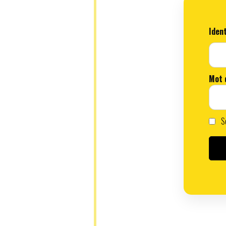
Ident
Mot 
Se