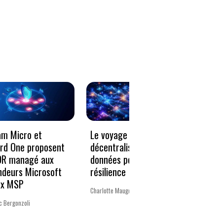
Le voyage vers la
« Un 
am Micro et
décentralisation des
pour 
rd One proposent
données pour plus de
Europ
DR managé aux
résilience
ndeurs Microsoft
La rédac
ux MSP
Charlotte Mauger
c Bergonzoli