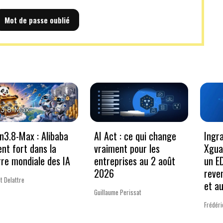
Mot de passe oublié
3.8-Max : Alibaba
AI Act : ce qui change
Ingr
ent fort dans la
vraiment pour les
Xgua
re mondiale des IA
entreprises au 2 août
un E
2026
reve
t Delattre
et a
Guillaume Perissat
Frédéri