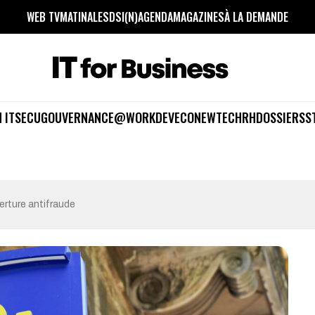
WEB TV
MATINALES
DSI(N)
AGENDA
MAGAZINES
À LA DEMANDE
 IT
SECU
GOUVERNANCE
@WORK
DEV
ECO
NEWTECH
RH
DOSSIERS
S
erture antifraude