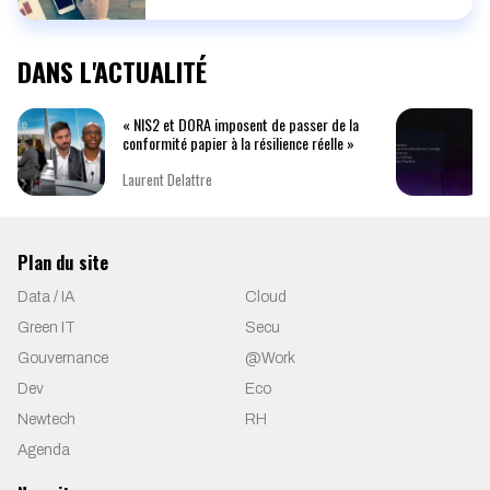
DANS L'ACTUALITÉ
« NIS2 et DORA imposent de passer de la
conformité papier à la résilience réelle »
Laurent Delattre
Plan du site
Data / IA
Cloud
Green IT
Secu
Gouvernance
@Work
Dev
Eco
Newtech
RH
Agenda