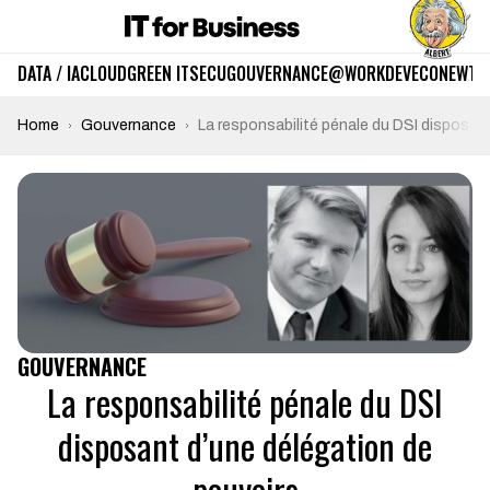
DATA / IA
CLOUD
GREEN IT
SECU
GOUVERNANCE
@WORK
DEV
ECO
NEWTE
Home
Gouvernance
La responsabilité pénale du DSI disposan
GOUVERNANCE
La responsabilité pénale du DSI
disposant d’une délégation de
pouvoirs