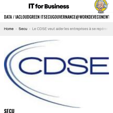
DATA / IA
CLOUD
GREEN IT
SECU
GOUVERNANCE
@WORK
DEV
ECO
NEWTE
Home
Secu
Le CDSE veut aider les entreprises à se repérer au m
SECU