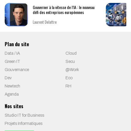
Gouverner à la vitesse de l’IA : le nouveau
défi des entreprises européennes
Laurent Delattre
Plan du site
Data / IA
Cloud
Green IT
Secu
Gouvernance
@Work
Dev
Eco
Newtech
RH
Agenda
Nos sites
Studio IT for Business
Projets Informatiques