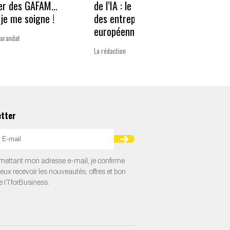
er des GAFAM…
de l’IA : le nouveau défi
revie
je me soigne !
des entreprises
guerr
européennes
Varandat
Laurent 
La rédaction
etter
ettant mon adresse e-mail, je confirme
veux recevoir les nouveautés, offres et bon
e ITforBusiness.