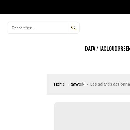
DATA / IA
CLOUD
GREEN
Home
@Work
Les salariés actionn