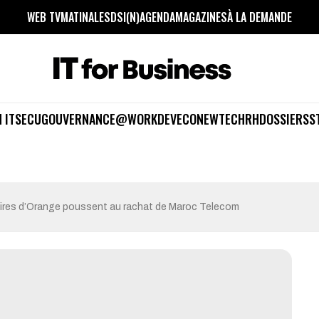
WEB TV
MATINALES
DSI(N)
AGENDA
MAGAZINES
À LA DEMANDE
 IT
SECU
GOUVERNANCE
@WORK
DEV
ECO
NEWTECH
RH
DOSSIERS
S
aires d’Orange poussent au rachat de Maroc Telecom