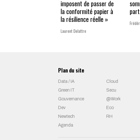
imposent de passer de
som
la conformité papier à
part
la résilience réelle »
Frédér
Laurent Delattre
Plan du site
Data / IA
Cloud
Green IT
Secu
Gouvernance
@Work
Dev
Eco
Newtech
RH
Agenda