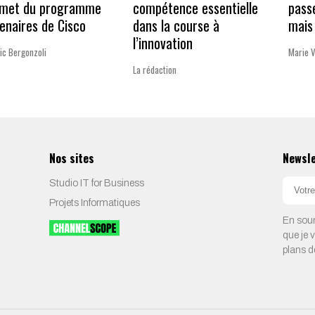
met du programme
compétence essentielle
pass
enaires de Cisco
dans la course à
mais 
l’innovation
ic Bergonzoli
Marie 
La rédaction
Nos sites
Newsl
Studio IT for Business
Projets Informatiques
En soum
que je 
plans d