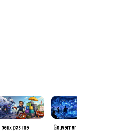
e peux pas me
Gouverner à la vitesse
Qwen3