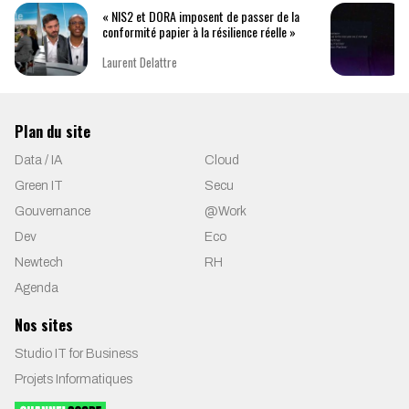
« NIS2 et DORA imposent de passer de la
conformité papier à la résilience réelle »
Laurent Delattre
Plan du site
Data / IA
Cloud
Green IT
Secu
Gouvernance
@Work
Dev
Eco
Newtech
RH
Agenda
Nos sites
Studio IT for Business
Projets Informatiques