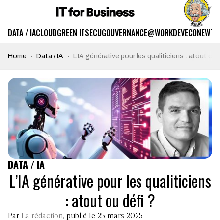
DATA / IA
CLOUD
GREEN IT
SECU
GOUVERNANCE
@WORK
DEV
ECO
NEWTE
Home
Data / IA
L’IA générative pour les qualiticiens : atout ou 
DATA / IA
L’IA générative pour les qualiticiens
: atout ou défi ?
Par
La rédaction
, publié le 25 mars 2025