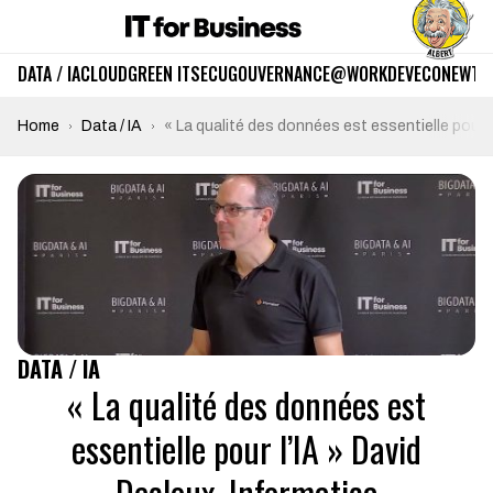
DATA / IA
CLOUD
GREEN IT
SECU
GOUVERNANCE
@WORK
DEV
ECO
NEWTE
Home
Data / IA
« La qualité des données est essentielle pour l
DATA / IA
« La qualité des données est
essentielle pour l’IA » David
Decloux, Informatica