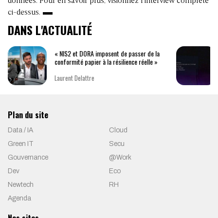
données. Pour en savoir plus, visionnez l’interview complète
ci-dessus.
DANS L'ACTUALITÉ
« NIS2 et DORA imposent de passer de la
conformité papier à la résilience réelle »
Laurent Delattre
Plan du site
Data / IA
Cloud
Green IT
Secu
Gouvernance
@Work
Dev
Eco
Newtech
RH
Agenda
Nos sites