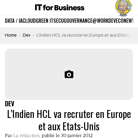
DATA / IA
CLOUD
GREEN IT
SECU
GOUVERNANCE
@WORK
DEV
ECO
NEWTE
Home
Dev
L’Indien HCL va recruter en Europe et aux Etats-Uni
DEV
L’Indien HCL va recruter en Europe
et aux Etats-Unis
Par
La rédaction
, publié le 30 janvier 2012