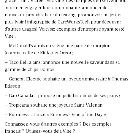
grâce à un CV créé avec Vine. Les marques s’en servent pour
informer, engager leur communauté, annoncer de
nouveaux produits, faire du teasing, promouvoir un jeu, et
plus (voir l’infographie de CareWorksTech pour découvrir
d’autres usages). Voici six exemples d’entreprise ayant testé
Vine :
–
McDonald’s
a mis en scène une partie de morpion
(comme celle de Kit Kat et Oreo) ;
–
Taco Bell
a ainsi annoncé une nouvelle saveur dans sa
gamme de chips Doritos ;
–
General Electric
souhaite un joyeux anniversaire à Thomas
Edisson ;
–
Gap Canada
a proposé un petit historique de ses jeans ;
–
Tropicana
souhaite une joyeuse Saint-Valentin ;
– Euronews a lancé « Euronews Vine of the Day ».
Connaissez-vous d’autres exemples ? Des exemples
français ? Utilisez-vous déjà Vine ?