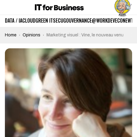
DATA / IA
CLOUD
GREEN IT
SECU
GOUVERNANCE
@WORK
DEV
ECO
NEWTE
Home
Opinions
Marketing visuel : Vine, le nouveau venu