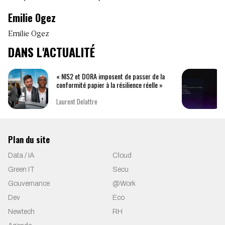
Emilie Ogez
Emilie Ogez
DANS L'ACTUALITÉ
« NIS2 et DORA imposent de passer de la
conformité papier à la résilience réelle »
Laurent Delattre
Plan du site
Data / IA
Cloud
Green IT
Secu
Gouvernance
@Work
Dev
Eco
Newtech
RH