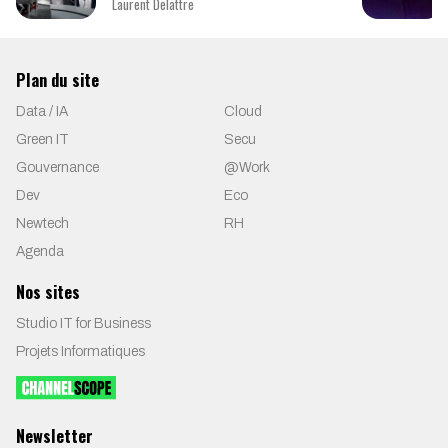
Laurent Delattre
Plan du site
Data / IA
Cloud
Green IT
Secu
Gouvernance
@Work
Dev
Eco
Newtech
RH
Agenda
Nos sites
Studio IT for Business
Projets Informatiques
Newsletter