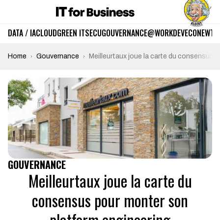
DATA / IA
CLOUD
GREEN IT
SECU
GOUVERNANCE
@WORK
DEV
ECO
NEWTE
Home
Gouvernance
Meilleurtaux joue la carte du consensus 
GOUVERNANCE
Meilleurtaux joue la carte du
consensus pour monter son
platform engineering