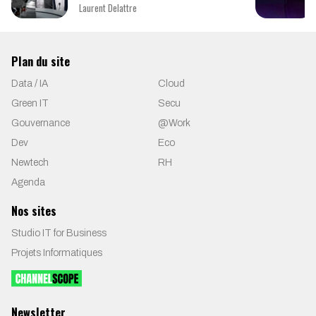
Laurent Delattre
Plan du site
Data / IA
Cloud
Green IT
Secu
Gouvernance
@Work
Dev
Eco
Newtech
RH
Agenda
Nos sites
Studio IT for Business
Projets Informatiques
Newsletter