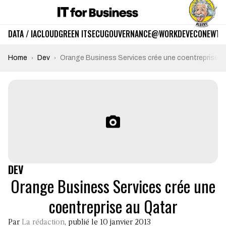
DATA / IA
CLOUD
GREEN IT
SECU
GOUVERNANCE
@WORK
DEV
ECO
NEWTE
Home
Dev
Orange Business Services crée une coentreprise a
DEV
Orange Business Services crée une
coentreprise au Qatar
Par
La rédaction
, publié le 10 janvier 2013