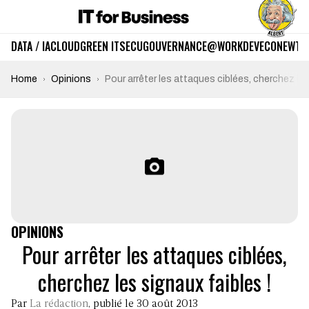
DATA / IA
CLOUD
GREEN IT
SECU
GOUVERNANCE
@WORK
DEV
ECO
NEWTE
Home
Opinions
Pour arrêter les attaques ciblées, cherchez les
OPINIONS
Pour arrêter les attaques ciblées,
cherchez les signaux faibles !
Par
La rédaction
, publié le 30 août 2013