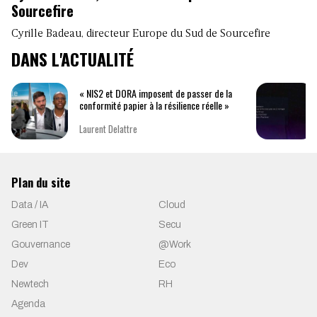
Sourcefire
Cyrille Badeau, directeur Europe du Sud de Sourcefire
DANS L'ACTUALITÉ
« NIS2 et DORA imposent de passer de la
conformité papier à la résilience réelle »
Laurent Delattre
Plan du site
Data / IA
Cloud
Green IT
Secu
Gouvernance
@Work
Dev
Eco
Newtech
RH
Agenda