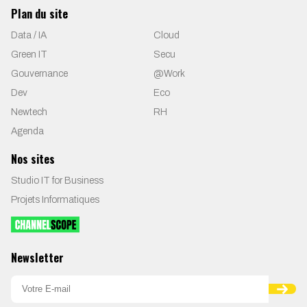
Plan du site
Data / IA
Cloud
Green IT
Secu
Gouvernance
@Work
Dev
Eco
Newtech
RH
Agenda
Nos sites
Studio IT for Business
Projets Informatiques
Newsletter