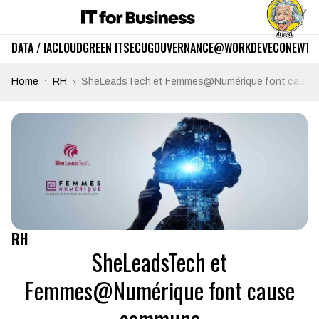
DATA / IA
CLOUD
GREEN IT
SECU
GOUVERNANCE
@WORK
DEV
ECO
NEWTE
Home
RH
SheLeadsTech et Femmes@Numérique font cause
RH
SheLeadsTech et
Femmes@Numérique font cause
commune