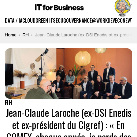
DATA / IA
CLOUD
GREEN IT
SECU
GOUVERNANCE
@WORK
DEV
ECO
NEWTE
Home
RH
Jean-Claude Laroche (ex-DSI Enedis et ex-président
RH
Jean-Claude Laroche (ex-DSI Enedis
et ex-président du Cigref) : « En
COMEX, chaque année, je perds des