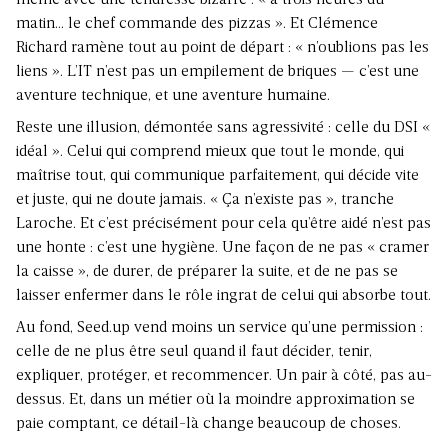
même avec une tendresse bizarre : « à trois heures du
matin… le chef commande des pizzas ». Et Clémence
Richard ramène tout au point de départ : « n’oublions pas les
liens ». L’IT n’est pas un empilement de briques — c’est une
aventure technique, et une aventure humaine.
Reste une illusion, démontée sans agressivité : celle du DSI «
idéal ». Celui qui comprend mieux que tout le monde, qui
maîtrise tout, qui communique parfaitement, qui décide vite
et juste, qui ne doute jamais. « Ça n’existe pas », tranche
Laroche. Et c’est précisément pour cela qu’être aidé n’est pas
une honte : c’est une hygiène. Une façon de ne pas « cramer
la caisse », de durer, de préparer la suite, et de ne pas se
laisser enfermer dans le rôle ingrat de celui qui absorbe tout.
Au fond, Seed.up vend moins un service qu’une permission :
celle de ne plus être seul quand il faut décider, tenir,
expliquer, protéger, et recommencer. Un pair à côté, pas au-
dessus. Et, dans un métier où la moindre approximation se
paie comptant, ce détail-là change beaucoup de choses.