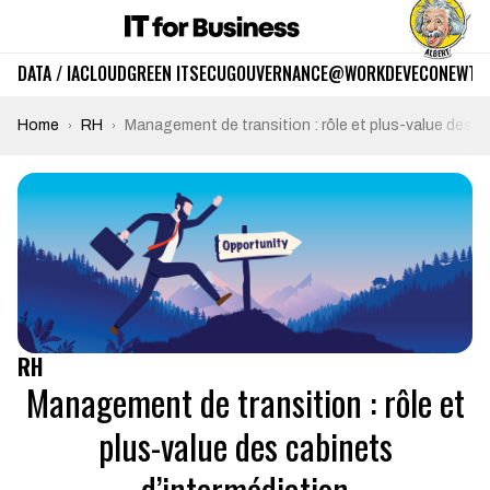
DATA / IA
CLOUD
GREEN IT
SECU
GOUVERNANCE
@WORK
DEV
ECO
NEWTE
Home
RH
Management de transition : rôle et plus-value des c
RH
Management de transition : rôle et
plus-value des cabinets
d’intermédiation