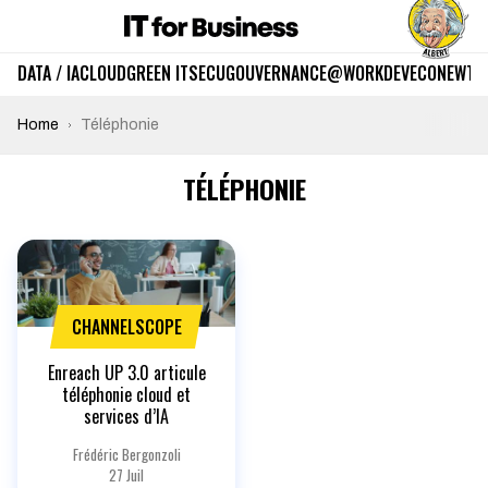
DATA / IA
CLOUD
GREEN IT
SECU
GOUVERNANCE
@WORK
DEV
ECO
NEWTE
Home
Téléphonie
TÉLÉPHONIE
CHANNELSCOPE
Enreach UP 3.0 articule
téléphonie cloud et
services d’IA
Frédéric Bergonzoli
27 Juil