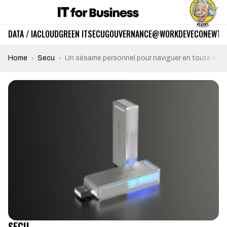
DATA / IA
CLOUD
GREEN IT
SECU
GOUVERNANCE
@WORK
DEV
ECO
NEWTE
Home
Secu
Un sésame personnel pour naviguer en toute sécu
SECU