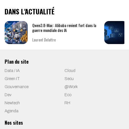
DANS L'ACTUALITÉ
Qwen3.8-Max : Alibaba revient fort dans la
guerre mondiale des IA
Laurent Delattre
Plan du site
Data / IA
Cloud
Green IT
Secu
Gouvernance
@Work
Dev
Eco
Newtech
RH
Agenda
Nos sites