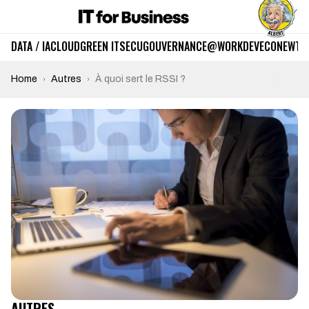
DATA / IA
CLOUD
GREEN IT
SECU
GOUVERNANCE
@WORK
DEV
ECO
NEWTE
Home
Autres
À quoi sert le RSSI ?
AUTRES