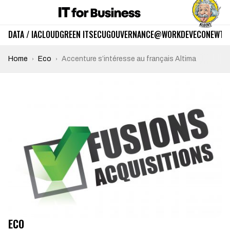
DATA / IA
CLOUD
GREEN IT
SECU
GOUVERNANCE
@WORK
DEV
ECO
NEWTE
Home
Eco
Accenture s’intéresse au français Altima
ECO