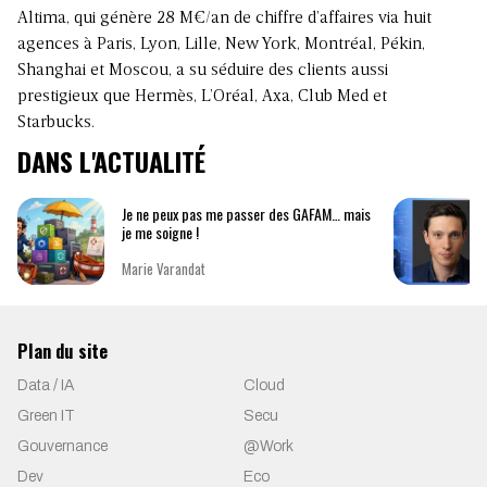
Altima, qui génère 28 M€/an de chiffre d’affaires via huit
agences à Paris, Lyon, Lille, New York, Montréal, Pékin,
Shanghai et Moscou, a su séduire des clients aussi
prestigieux que Hermès, L’Oréal, Axa, Club Med et
Starbucks.
DANS L'ACTUALITÉ
Je ne peux pas me passer des GAFAM… mais
je me soigne !
Marie Varandat
Plan du site
Data / IA
Cloud
Green IT
Secu
Gouvernance
@Work
Dev
Eco