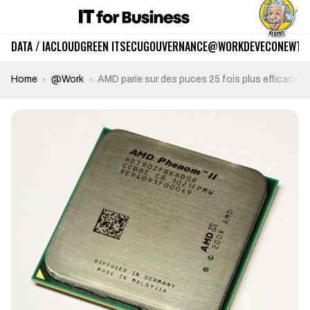
DATA / IA
CLOUD
GREEN IT
SECU
GOUVERNANCE
@WORK
DEV
ECO
NEWTE
Home
@Work
AMD parie sur des puces 25 fois plus efficaces