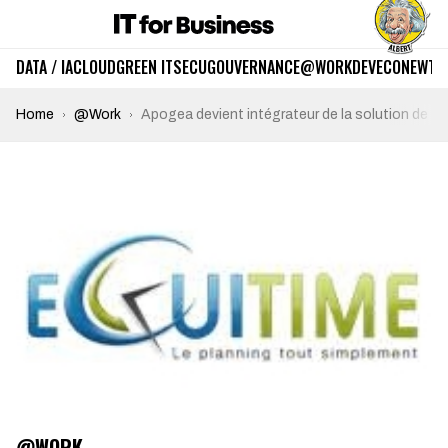
DATA / IA
CLOUD
GREEN IT
SECU
GOUVERNANCE
@WORK
DEV
ECO
NEWTE
Home
@Work
Apogea devient intégrateur de la solution de g
@WORK