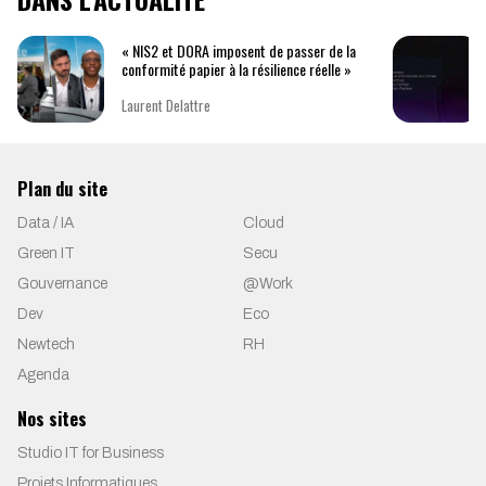
« NIS2 et DORA imposent de passer de la
conformité papier à la résilience réelle »
Laurent Delattre
Plan du site
Data / IA
Cloud
Green IT
Secu
Gouvernance
@Work
Dev
Eco
Newtech
RH
Agenda
Nos sites
Studio IT for Business
Projets Informatiques