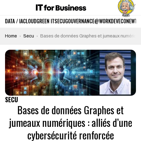
DATA / IA
CLOUD
GREEN IT
SECU
GOUVERNANCE
@WORK
DEV
ECO
NEWTE
Home
Secu
Bases de données Graphes et jumeaux numériques 
SECU
Bases de données Graphes et
jumeaux numériques : alliés d’une
cybersécurité renforcée