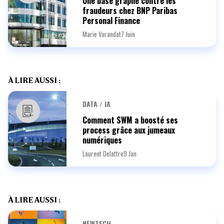
Une base graphe contre les
fraudeurs chez BNP Paribas
Personal Finance
Marie Varandat
7 Juin
À LIRE AUSSI :
DATA / IA
Comment SWM a boosté ses
process grâce aux jumeaux
numériques
Laurent Delattre
9 Jan
À LIRE AUSSI :
NEWTECH