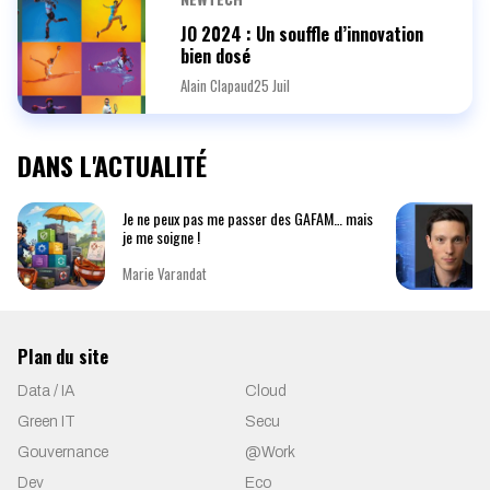
JO 2024 : Un souffle d’innovation
bien dosé
Alain Clapaud
25 Juil
DANS L'ACTUALITÉ
Je ne peux pas me passer des GAFAM… mais
je me soigne !
Marie Varandat
Plan du site
Data / IA
Cloud
Green IT
Secu
Gouvernance
@Work
Dev
Eco