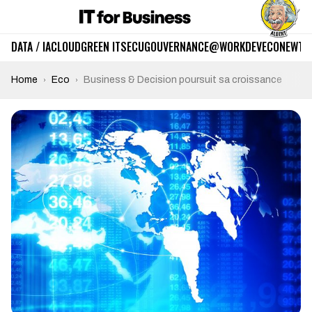
DATA / IA
CLOUD
GREEN IT
SECU
GOUVERNANCE
@WORK
DEV
ECO
NEWTE
Home
Eco
Business & Decision poursuit sa croissance