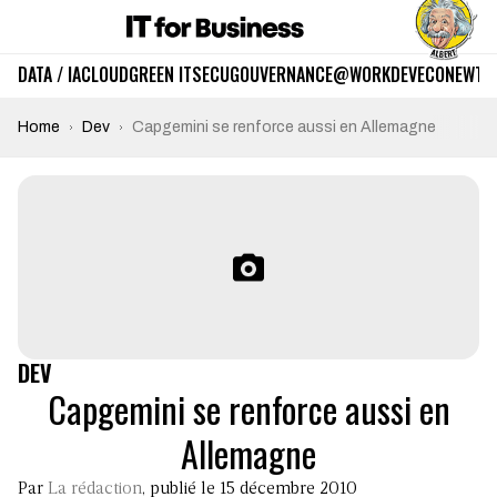
DATA / IA
CLOUD
GREEN IT
SECU
GOUVERNANCE
@WORK
DEV
ECO
NEWTE
Home
Dev
Capgemini se renforce aussi en Allemagne
DEV
Capgemini se renforce aussi en
Allemagne
Par
La rédaction
, publié le 15 décembre 2010