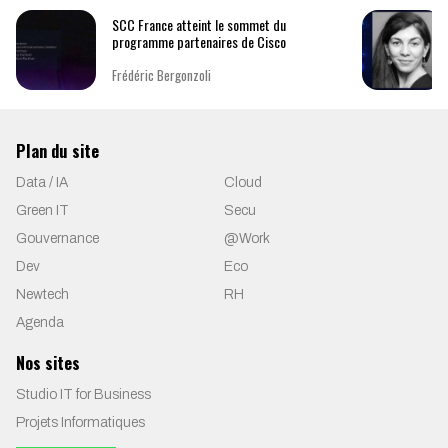
SCC France atteint le sommet du
programme partenaires de Cisco
Frédéric Bergonzoli
Plan du site
Data / IA
Cloud
Green IT
Secu
Gouvernance
@Work
Dev
Eco
Newtech
RH
Agenda
Nos sites
Studio IT for Business
Projets Informatiques