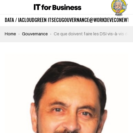
DATA / IA
CLOUD
GREEN IT
SECU
GOUVERNANCE
@WORK
DEV
ECO
NEWTE
Home
Gouvernance
Ce que doivent faire les DSI vis-à-vis de