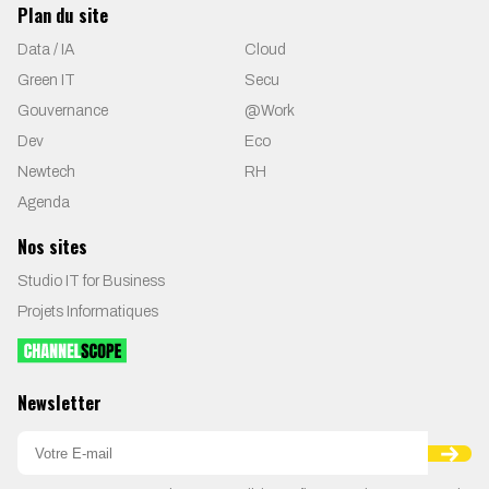
Plan du site
Data / IA
Cloud
Green IT
Secu
Gouvernance
@Work
Dev
Eco
Newtech
RH
Agenda
Nos sites
Studio IT for Business
Projets Informatiques
Newsletter