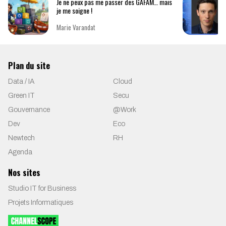
Je ne peux pas me passer des GAFAM… mais
je me soigne !
Marie Varandat
Plan du site
Data / IA
Cloud
Green IT
Secu
Gouvernance
@Work
Dev
Eco
Newtech
RH
Agenda
Nos sites
Studio IT for Business
Projets Informatiques