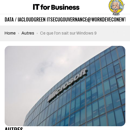
DATA / IA
CLOUD
GREEN IT
SECU
GOUVERNANCE
@WORK
DEV
ECO
NEWTE
Home
Autres
Ce que l’on sait sur Windows 9
AUTRES