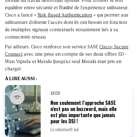
monde du travail désormais hybride. Pour trouver le bon
équilibre entre sécurité et fluidité de l’expérience utilisateur,
Cisco a lancé «
Risk-Based Authentication
» qui permet aux
utilisateurs d’obtenir l’accès dont ils ont besoin en fonction
de multiples signaux contextuels notamment liés à sa
connectivité réseau.
Par ailleurs, Cisco renforce son service
SASE
Cisco+ Secure
Connect
avec une prise en compte de ses deux offres SD-
Wan, Viptela et Meraki (jusqu’ici seul Meraki était pris en
charge).
À LIRE AUSSI :
SECU
Non seulement l’approche SASE
n’est pas un buzzword, mais elle
est plus importante que jamais
pour les DSI !
La rédaction
15 Juil