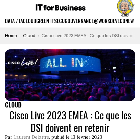
DATA / IA
CLOUD
GREEN IT
SECU
GOUVERNANCE
@WORK
DEV
ECO
NEWTE
Home
Cloud
Cisco Live 2023 EMEA : Ce que les DSI doivent en
CLOUD
Cisco Live 2023 EMEA : Ce que les
DSI doivent en retenir
Par
Laurent Delattre
, publié le 13 février 2023