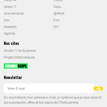
Data / IA
Cloud
Green IT
Secu
Gouvernance
@Work
Dev
Eco
Newtech
RH
Agenda
Nos sites
Studio IT for Business
Projets Informatiques
Newsletter
En soumettant mon adresse e-mail, je confirme que je veux recevoir
les nouveautés, offres et bon plans de ITforBusiness.