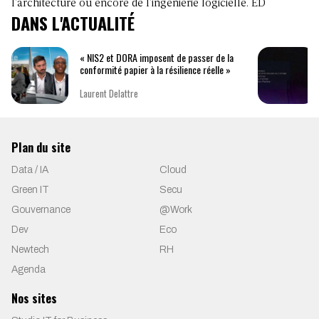
l’architecture ou encore de l’ingénierie logicielle. ED
DANS L'ACTUALITÉ
« NIS2 et DORA imposent de passer de la
conformité papier à la résilience réelle »
Laurent Delattre
Plan du site
Data / IA
Cloud
Green IT
Secu
Gouvernance
@Work
Dev
Eco
Newtech
RH
Agenda
Nos sites