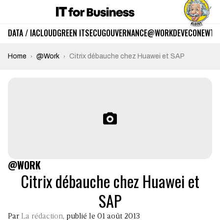
DATA / IA
CLOUD
GREEN IT
SECU
GOUVERNANCE
@WORK
DEV
ECO
NEWTE
Home
@Work
Citrix débauche chez Huawei et SAP
@WORK
Citrix débauche chez Huawei et
SAP
Par
La rédaction
, publié le 01 août 2013