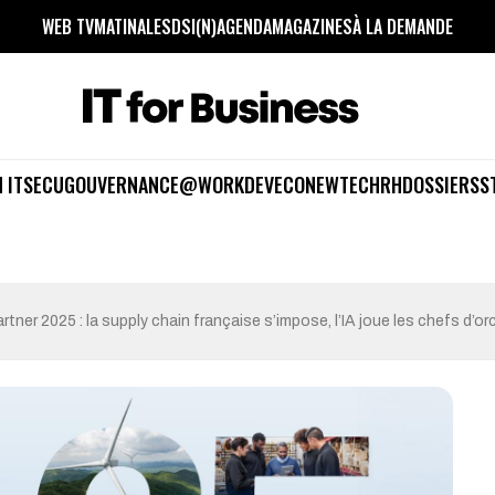
WEB TV
MATINALES
DSI(N)
AGENDA
MAGAZINES
À LA DEMANDE
 IT
SECU
GOUVERNANCE
@WORK
DEV
ECO
NEWTECH
RH
DOSSIERS
S
ner 2025 : la supply chain française s’impose, l’IA joue les chefs d’or