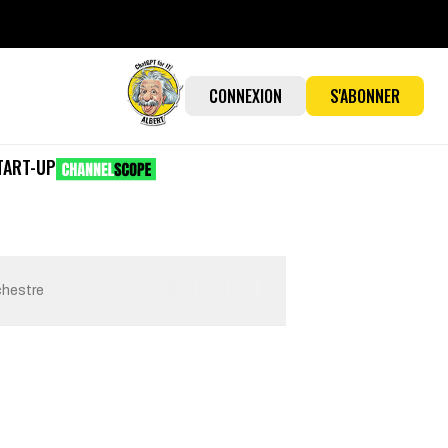
CONNEXION
S'ABONNER
TART-UP
chestre