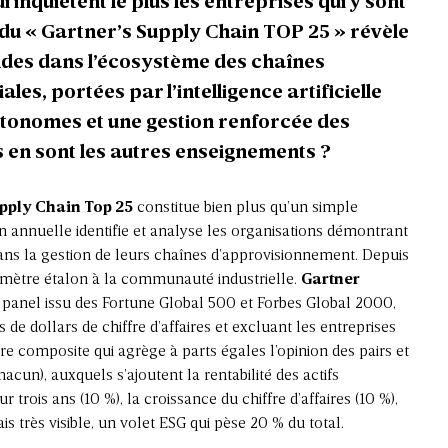
i inquiètent le plus les entreprises qui y sont
 du « Gartner’s Supply Chain TOP 25 » révèle
des dans l’écosystème des chaînes
s, portées par l’intelligence artificielle
utonomes et une gestion renforcée des
 en sont les autres enseignements ?
pply Chain Top 25
constitue bien plus qu’un simple
n annuelle identifie et analyse les organisations démontrant
ns la gestion de leurs chaînes d’approvisionnement. Depuis
de mètre étalon à la communauté industrielle.
Gartner
panel issu des Fortune Global 500 et Forbes Global 2000,
s de dollars de chiffre d’affaires et excluant les entreprises
re composite qui agrège à parts égales l’opinion des pairs et
acun), auxquels s’ajoutent la rentabilité des actifs
 trois ans (10 %), la croissance du chiffre d’affaires (10 %),
is très visible, un volet ESG qui pèse 20 % du total.