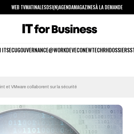
WEB TV
MATINALES
DSI(N)
AGENDA
MAGAZINES
À LA DEMANDE
 IT
SECU
GOUVERNANCE
@WORK
DEV
ECO
NEWTECH
RH
DOSSIERS
S
int et VMware collaborent sur la sécurité