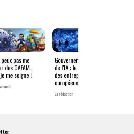
e peux pas me
Gouverner à la vitesse
Qwen3
er des GAFAM…
de l’IA : le nouveau défi
revie
je me soigne !
des entreprises
guerr
européennes
Varandat
Laurent 
La rédaction
etter