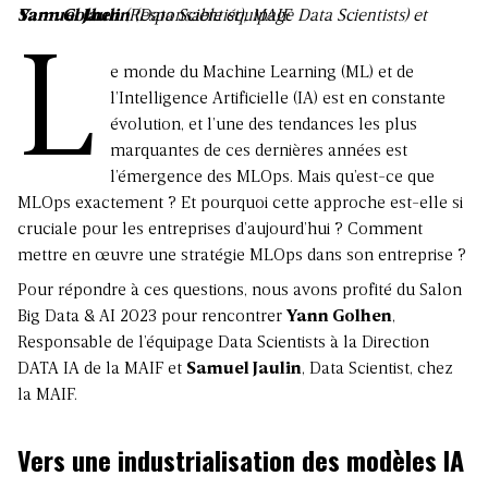
Yann Golhen
Samuel Jaulin
(Responsable équipage Data Scientists) et
(Data Scientist), MAIF
L
e monde du Machine Learning (ML) et de
l’Intelligence Artificielle (IA) est en constante
évolution, et l’une des tendances les plus
marquantes de ces dernières années est
l’émergence des MLOps
. Mais qu’est-ce que
MLOps exactement ? Et pourquoi cette approche est-elle si
cruciale pour les entreprises d’aujourd’hui ? Comment
mettre en œuvre une stratégie MLOps dans son entreprise ?
Pour répondre à ces questions, nous avons profité du Salon
Big Data & AI 2023 pour rencontrer
Yann Golhen
,
Responsable de l’équipage Data Scientists à la Direction
DATA IA de la MAIF et
Samuel Jaulin
, Data Scientist, chez
la MAIF.
Vers une industrialisation des modèles IA