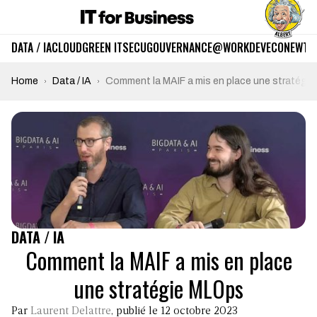
DATA / IA
CLOUD
GREEN IT
SECU
GOUVERNANCE
@WORK
DEV
ECO
NEWTE
Home
Data / IA
Comment la MAIF a mis en place une stratégi
DATA / IA
Comment la MAIF a mis en place
une stratégie MLOps
Par
Laurent Delattre
, publié le 12 octobre 2023