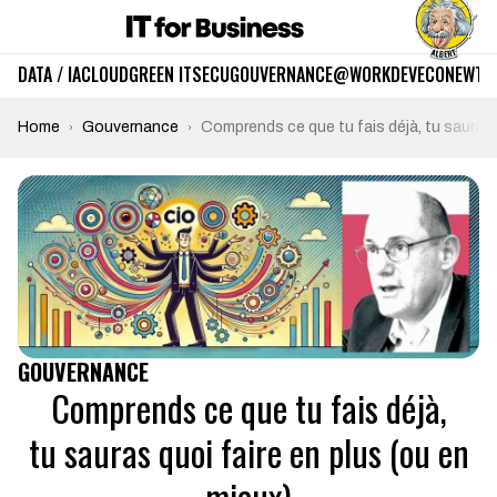
DATA / IA
CLOUD
GREEN IT
SECU
GOUVERNANCE
@WORK
DEV
ECO
NEWTE
Home
Gouvernance
Comprends ce que tu fais déjà, tu sauras q
GOUVERNANCE
Comprends ce que tu fais déjà,
tu sauras quoi faire en plus (ou en
mieux)