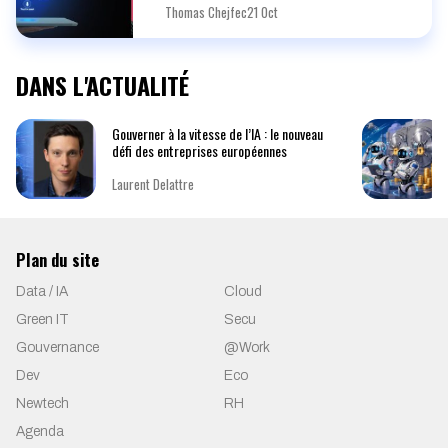
Thomas Chejfec
21 Oct
DANS L'ACTUALITÉ
Gouverner à la vitesse de l’IA : le nouveau
défi des entreprises européennes
Laurent Delattre
Plan du site
Data / IA
Cloud
Green IT
Secu
Gouvernance
@Work
Dev
Eco
Newtech
RH
Agenda