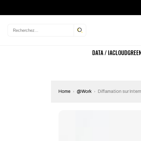
DATA / IA
CLOUD
GREEN
Home
@Work
Diffamation sur Intern