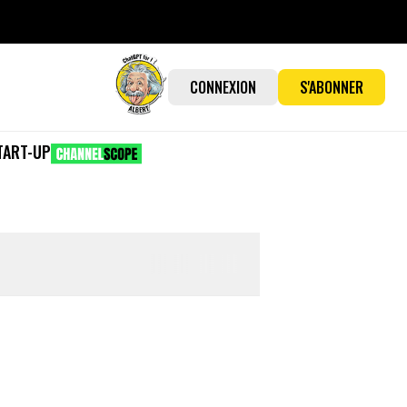
CONNEXION
S'ABONNER
TART-UP