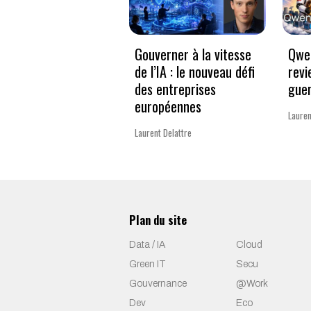
Gouverner à la vitesse
Qwen
de l’IA : le nouveau défi
revi
des entreprises
guer
européennes
Lauren
Laurent Delattre
Plan du site
Data / IA
Cloud
Green IT
Secu
Gouvernance
@Work
Dev
Eco