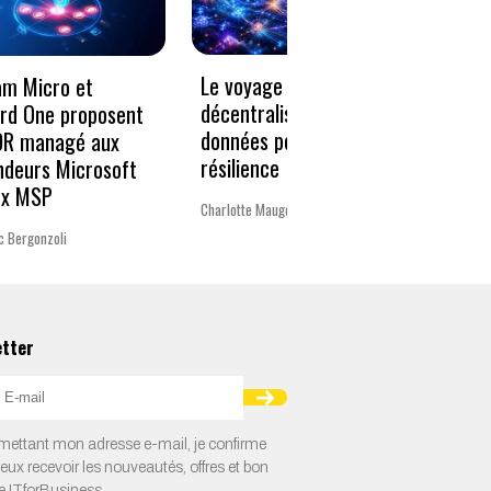
Le voyage vers la
« Un 
am Micro et
décentralisation des
pour 
rd One proposent
données pour plus de
Europ
DR managé aux
résilience
ndeurs Microsoft
La rédac
ux MSP
Charlotte Mauger
c Bergonzoli
etter
ettant mon adresse e-mail, je confirme
veux recevoir les nouveautés, offres et bon
e ITforBusiness.