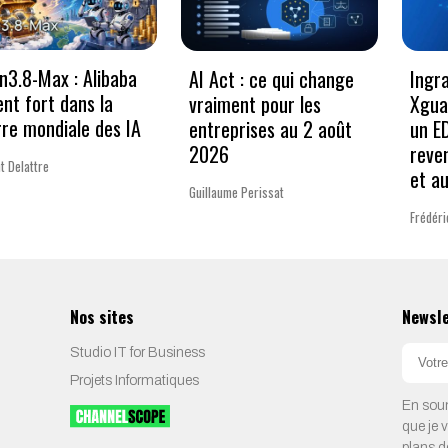
3.8-Max : Alibaba
AI Act : ce qui change
Ingr
ent fort dans la
vraiment pour les
Xgua
re mondiale des IA
entreprises au 2 août
un E
2026
reve
t Delattre
et a
Guillaume Perissat
Frédéri
Nos sites
Newsl
Studio IT for Business
Projets Informatiques
En soum
que je 
plans d