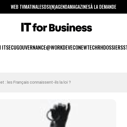
WEB TV
MATINALES
DSI(N)
AGENDA
MAGAZINES
À LA DEMANDE
 IT
SECU
GOUVERNANCE
@WORK
DEV
ECO
NEWTECH
RH
DOSSIERS
S
et : les Français connaissent-ils la loi ?