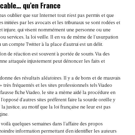
licable… qu’en France
 pas oublier que sur Internet tout n’est pas permis et que
 initiées par les avocats et les tribunaux se sont rodées et
 et injure, qui visent nommément une personne ou une
u services, la loi veille. Il en va de même de l’usurpation
un compte Twitter à la place d’autrui est un délit.
on de réaction est souvent à portée de souris. Via des
nne attaquée injustement peut dénoncer les faits et
donne des résultats aléatoires. Il y a de bons et de mauvais
 » très fréquentés et les sites professionnels tels Viadeo
a fausse fiche Viadeo, le site a même aidé la procédure en
’opposé d’autres sites préfèrent faire la sourde oreille y
 justice, au motif que la loi française ne leur est pas
gine.
é voilà quelques semaines dans l’affaire des propos
oindre information permettant d’en identifier les auteurs