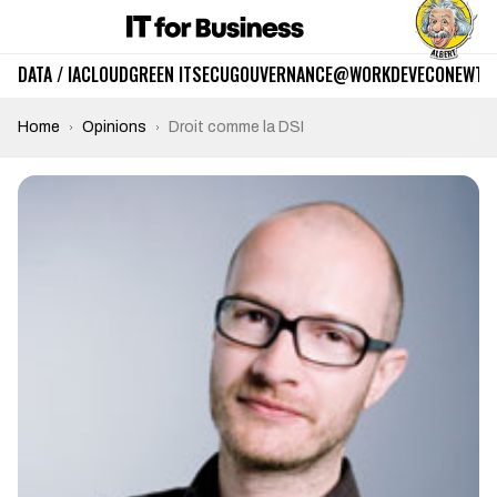
DATA / IA
CLOUD
GREEN IT
SECU
GOUVERNANCE
@WORK
DEV
ECO
NEWTE
Home
Opinions
Droit comme la DSI