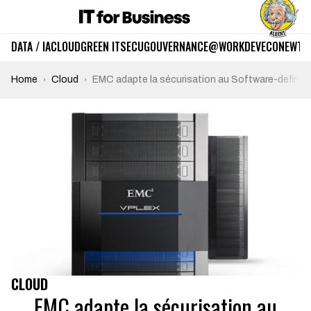
DATA / IA
CLOUD
GREEN IT
SECU
GOUVERNANCE
@WORK
DEV
ECO
NEWTE
Home
Cloud
EMC adapte la sécurisation au Software-define
CLOUD
EMC adapte la sécurisation au