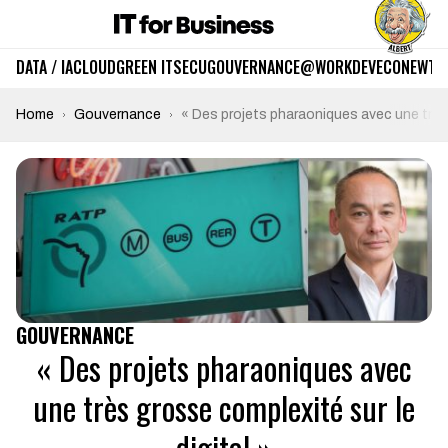
DATA / IA
CLOUD
GREEN IT
SECU
GOUVERNANCE
@WORK
DEV
ECO
NEWTE
Home
Gouvernance
« Des projets pharaoniques avec une très 
GOUVERNANCE
« Des projets pharaoniques avec
une très grosse complexité sur le
digital »