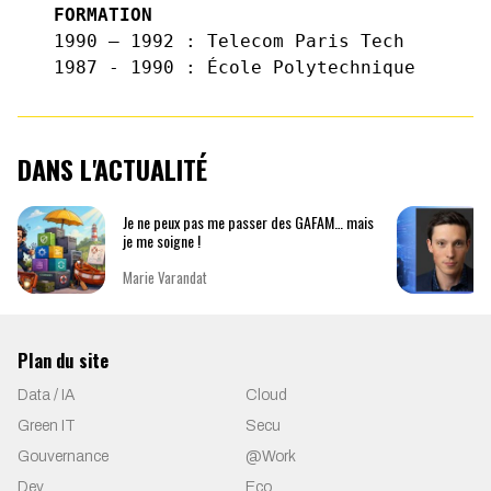
FORMATION
1990 – 1992 : Telecom Paris Tech
1987 - 1990 : École Polytechnique
DANS L'ACTUALITÉ
Je ne peux pas me passer des GAFAM… mais
je me soigne !
Marie Varandat
Plan du site
Data / IA
Cloud
Green IT
Secu
Gouvernance
@Work
Dev
Eco