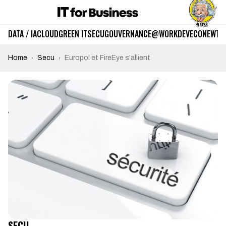
DATA / IA
CLOUD
GREEN IT
SECU
GOUVERNANCE
@WORK
DEV
ECO
NEWTE
Home
Secu
Europol et FireEye s’allient
SECU