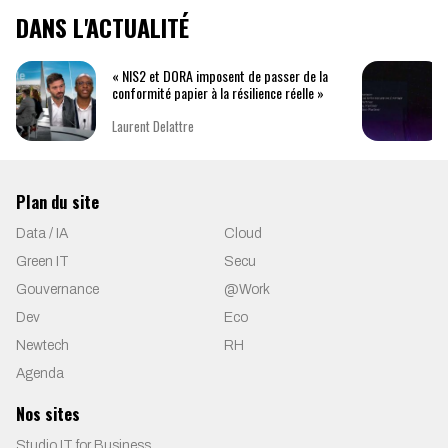
DANS L'ACTUALITÉ
« NIS2 et DORA imposent de passer de la
conformité papier à la résilience réelle »
Laurent Delattre
Plan du site
Data / IA
Cloud
Green IT
Secu
Gouvernance
@Work
Dev
Eco
Newtech
RH
Agenda
Nos sites
Studio IT for Business