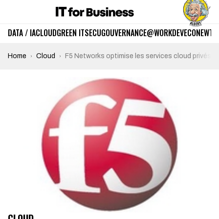
DATA / IA
CLOUD
GREEN IT
SECU
GOUVERNANCE
@WORK
DEV
ECO
NEWTE
Home
Cloud
F5 Networks optimise les services cloud privés, p
CLOUD