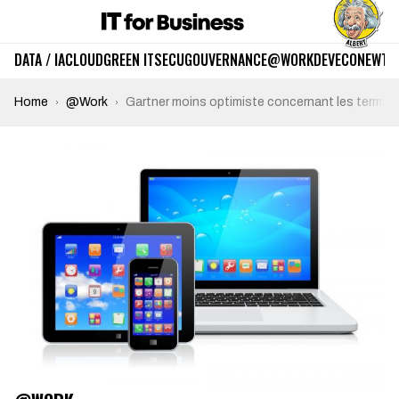
DATA / IA
CLOUD
GREEN IT
SECU
GOUVERNANCE
@WORK
DEV
ECO
NEWTE
Home
@Work
Gartner moins optimiste concernant les termin