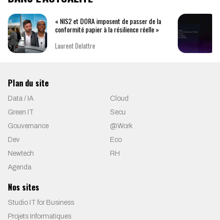
« NIS2 et DORA imposent de passer de la
conformité papier à la résilience réelle »
Laurent Delattre
Plan du site
Data / IA
Cloud
Green IT
Secu
Gouvernance
@Work
Dev
Eco
Newtech
RH
Agenda
Nos sites
Studio IT for Business
Projets Informatiques