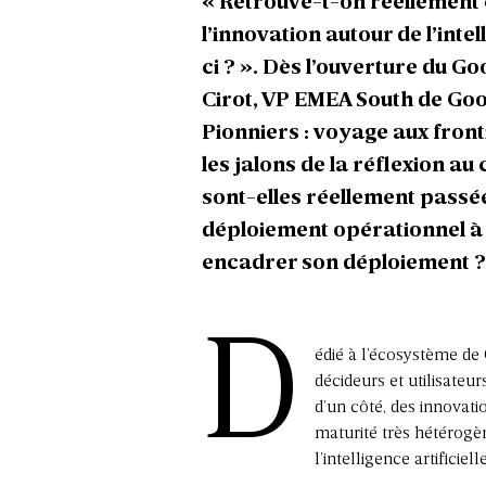
« Retrouve-t-on réellement 
l’innovation autour de l’intel
ci ? »
. Dès l’ouverture du Go
Cirot, VP EMEA South de Goog
Pionniers : voyage aux frontiè
les jalons de la réflexion au
sont-elles réellement passée
déploiement opérationnel à
encadrer son déploiement ?
D
édié à l’écosystème de 
décideurs et utilisate
d’un côté, des innovati
maturité très hétérogè
l’intelligence artifici