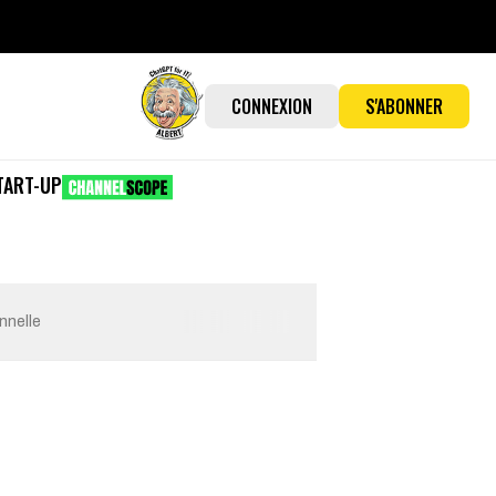
CONNEXION
S'ABONNER
TART-UP
onnelle