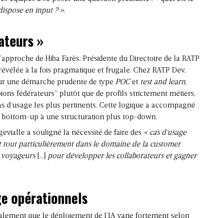
dispose en input ? »
.
ateurs
»
l’approche de Hiba Farès, Présidente du Directoire de la RATP
 révélée à la fois pragmatique et frugale. Chez RATP Dev,
é sur une démarche prudente de type
POC
et
test and learn
,
ions fédérateurs” plutôt que de profils strictement métiers,
 cas d’usage les plus pertinents. Cette logique a accompagné
e bottom-up à une structuration plus top-down.
vialle a souligné la nécessité de faire des
« cas d’usage
 et tout particulièrement dans le domaine de la customer
s voyageurs
[…]
pour développer les collaborateurs et gagner
ge opérationnels
alement que le déploiement de l’IA varie fortement selon