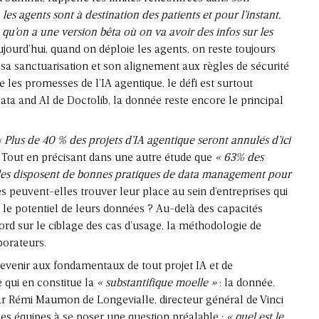
 les agents sont à destination des patients et pour l’instant,
 qu’on a une version bêta où on va avoir des infos sur les
aujourd’hui, quand on déploie les agents, on reste toujours
, sa sanctuarisation et son alignement aux règles de sécurité
ère les promesses de l’IA agentique, le défi est surtout
ta and AI de Doctolib, la donnée reste encore le principal
.
« Plus de 40 % des projets d’IA agentique seront annulés d’ici
es. Tout en précisant dans une autre étude que
« 63% des
 elles disposent de bonnes pratiques de data management pour
 peuvent-elles trouver leur place au sein d’entreprises qui
 le potentiel de leurs données ? Au-delà des capacités
ord sur le ciblage des cas d’usage, la méthodologie de
borateurs.
revenir aux fondamentaux de tout projet IA et de
e qui en constitue la
« substantifique moelle »
: la donnée.
par Rémi Maumon de Longevialle, directeur général de Vinci
ses équipes à se poser une question préalable :
« quel est le