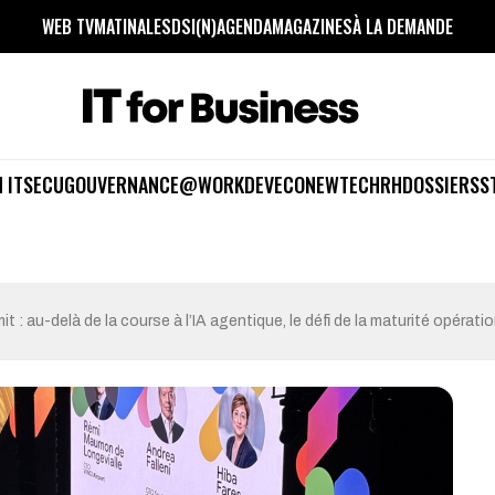
WEB TV
MATINALES
DSI(N)
AGENDA
MAGAZINES
À LA DEMANDE
 IT
SECU
GOUVERNANCE
@WORK
DEV
ECO
NEWTECH
RH
DOSSIERS
S
: au-delà de la course à l’IA agentique, le défi de la maturité opérati