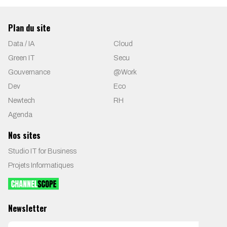
Plan du site
Data / IA
Cloud
Green IT
Secu
Gouvernance
@Work
Dev
Eco
Newtech
RH
Agenda
Nos sites
Studio IT for Business
Projets Informatiques
Newsletter