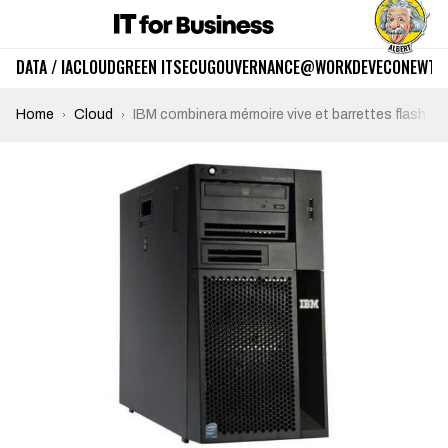
DATA / IA
CLOUD
GREEN IT
SECU
GOUVERNANCE
@WORK
DEV
ECO
NEWTE
Home
Cloud
IBM combinera mémoire vive et barrettes flash