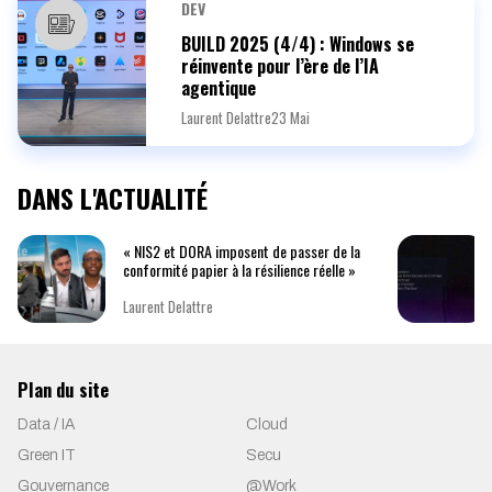
DEV
BUILD 2025 (4/4) : Windows se
réinvente pour l’ère de l’IA
agentique
Laurent Delattre
23 Mai
DANS L'ACTUALITÉ
« NIS2 et DORA imposent de passer de la
conformité papier à la résilience réelle »
Laurent Delattre
Plan du site
Data / IA
Cloud
Green IT
Secu
Gouvernance
@Work