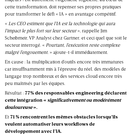
majeurs ! Dit autrement, l’ingénierie logicielle, au cœur de
cette transformation, doit repenser ses propres pratiques
pour transformer le défi « IA » en avantage compétitif.
«
Les CEO estiment que l’IA est la technologie qui aura
l’impact le plus fort sur leur secteur
», rappelle Jim
Scheibmeir, VP Analyst chez Gartner, et ceci quel que soit le
secteur interrogé. «
Pourtant, l’exécution reste complexe
malgré l’engouement.
» ajoute-t-il immédiatement.
En cause : la multiplication d’outils encore très immatures
car insuffisamment mis à l’épreuve du réel, des modèles de
langage trop nombreux et des services cloud encore très
peu maîtrisés par les équipes.
Résultat :
77% des responsables engineering déclarent
cette intégration «
significativement ou modérément
douloureuse
».
Et
71 % rencontrent les mêmes obstacles lorsqu’ils
veulent automatiser leurs workflows de
développement avec l’IA.