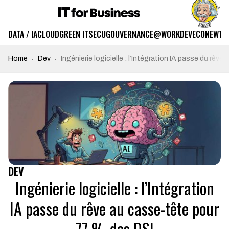
DATA / IA
CLOUD
GREEN IT
SECU
GOUVERNANCE
@WORK
DEV
ECO
NEWTE
Home
Dev
Ingénierie logicielle : l’Intégration IA passe du rê
DEV
Ingénierie logicielle : l’Intégration
IA passe du rêve au casse-tête pour
77 % des DSI