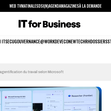
WEB TV
MATINALES
DSI(N)
AGENDA
MAGAZINES
À LA DEMANDE
 IT
SECU
GOUVERNANCE
@WORK
DEV
ECO
NEWTECH
RH
DOSSIERS
S
’agentification du travail selon Microsoft