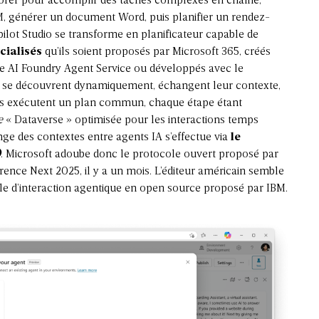
borer pour accomplir des tâches complexes en chaîne,
, générer un document Word, puis planifier un rendez-
ilot Studio se transforme en planificateur capable de
cialisés
qu’ils soient proposés par Microsoft 365, créés
ure AI Foundry Agent Service ou développés avec le
s se découvrent dynamiquement, échangent leur contexte,
puis exécutent un plan commun, chaque étape étant
e
« Dataverse » optimisée pour les interactions temps
ge des contextes entre agents IA s’effectue via
le
)
. Microsoft adoube donc le protocole ouvert proposé par
ence Next 2025, il y a un mois. L’éditeur américain semble
cole d’interaction agentique en open source proposé par IBM.