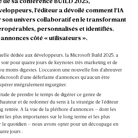
re de sa conférence BUILD 2025,
loppeurs, l’éditeur a dévoilé comment l’IA
son univers collaboratif en le transformant
eropérables, personnalisés et identifiés.
s annonces côté « utilisateurs ».
lle dédiée aux développeurs, la Microsoft Build 2025, a
i soir pour quatre jours de keynotes très marketing et de
ou moins digestes. L’occasion une nouvelle fois d’abreuver
 Microsoft d’une déferlante d’annonces qu’aucun être
pérer intégralement ingurgiter.
itude de prendre le temps de digérer ce genre de
auteur et de redonner du sens à la stratégie de l’éditeur
 retirée. A la vue de la pléthore d’annonces – dont les
 les plus importantes sur le long terme et les plus
 le quotidien – nous avons opter pour un découpage en
atre jours :