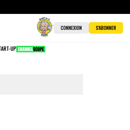
CONNEXION
S'ABONNER
TART-UP