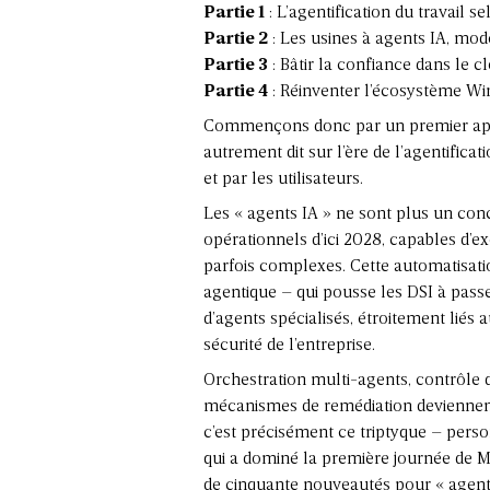
Partie 1
: L’agentification du travail s
Partie 2
: Les usines à agents IA, mod
Partie 3
: Bâtir la confiance dans le cl
Partie 4
: Réinventer l’écosystème Win
Commençons donc par un premier aper
autrement dit sur l’ère de l’agentificat
et par les utilisateurs.
Les « agents IA » ne sont plus un conce
opérationnels d’ici 2028, capables d’e
parfois complexes. Cette automatisatio
agentique – qui pousse les DSI à passer
d’agents spécialisés, étroitement liés 
sécurité de l’entreprise.
Orchestration multi-agents, contrôle d
mécanismes de remédiation deviennent
c’est précisément ce triptyque – perso
qui a dominé la première journée de Mi
de cinquante nouveautés pour « agentif