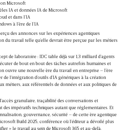
elon Microsoft
èles IA et données IA de Microsoft
oud et dans l’IA
dows à l’ère de l’IA
çu des annonces sur les expériences agentiques
ion du travail telle qu’elle devrait être perçue par les métiers
pt de laboratoire : IDC table déjà sur 1,3 milliard d’agents
xécuter de bout en bout des tâches autrefois humaines et
n ouvre une nouvelle ère du travail en entreprise – l’ère
 de l’intégration d’outils d’IA génériques à la création
aux métiers, aux référentiels de données et aux politiques de
’accès granulaire, traçabilité des conversations et
 des impératifs techniques autant que réglementaires. Et
nnalisation, gouvernance, sécurité – de cette ère agentique
crosoft Build 2025, conférence où l’éditeur a dévoilé plus
ier » le travail au sein de Microsoft 365 et au-delà.