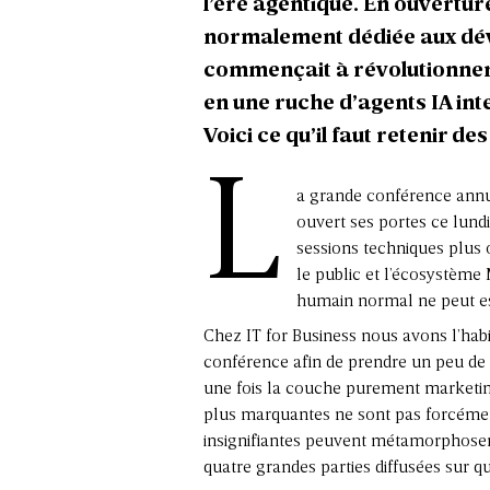
l’ère agentique. En ouvertu
normalement dédiée aux déve
commençait à révolutionner 
en une ruche d’agents IA int
Voici ce qu’il faut retenir de
L
a grande conférence annue
ouvert ses portes ce lund
sessions techniques plus 
le public et l’écosystème
humain normal ne peut es
Chez IT for Business nous avons l’hab
conférence afin de prendre un peu de h
une fois la couche purement marketing
plus marquantes ne sont pas forcément
insignifiantes peuvent métamorphoser
quatre grandes parties diffusées sur qu